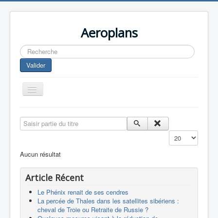
Aeroplans
Rechercher
Valider
Toggle
Navigation
Home
Saisir partie du titre
Aviation Commerciale
Affichage #
Aviation d'Affaire
Aucun résultat
Aviation Militaire
Article Récent
Europespace
Le Phénix renait de ses cendres
Drones
La percée de Thales dans les satellites sibériens :
cheval de Troie ou Retraite de Russie ?