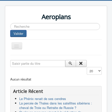
Aeroplans
Rechercher
Valider
Toggle
Navigation
Home
Saisir partie du titre
Aviation Commerciale
Affichage #
Aviation d'Affaire
Aucun résultat
Aviation Militaire
Article Récent
Europespace
Le Phénix renait de ses cendres
Drones
La percée de Thales dans les satellites sibériens :
cheval de Troie ou Retraite de Russie ?