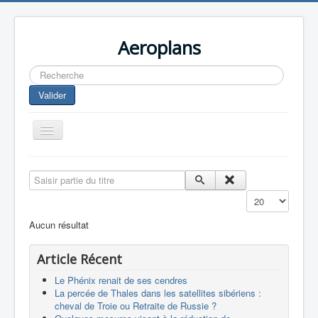
Aeroplans
Rechercher
Valider
Toggle
Navigation
Home
Saisir partie du titre
Aviation Commerciale
Affichage #
Aviation d'Affaire
Aucun résultat
Aviation Militaire
Article Récent
Europespace
Le Phénix renait de ses cendres
Drones
La percée de Thales dans les satellites sibériens :
cheval de Troie ou Retraite de Russie ?