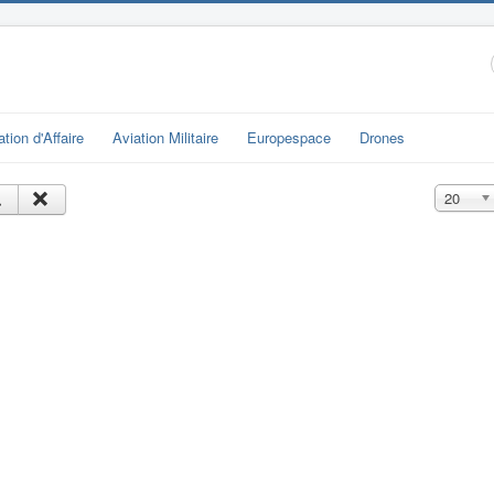
ation d'Affaire
Aviation Militaire
Europespace
Drones
Affichage
20