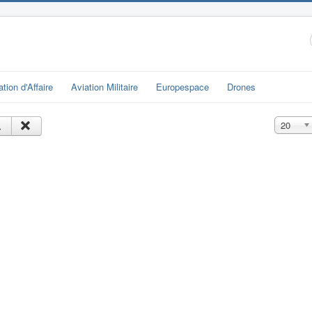
ation d'Affaire
Aviation Militaire
Europespace
Drones
Affichage
20