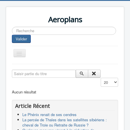
Aeroplans
Rechercher
Valider
Toggle
Navigation
Home
Saisir partie du titre
Aviation Commerciale
Affichage #
Aviation d'Affaire
Aucun résultat
Aviation Militaire
Article Récent
Europespace
Le Phénix renait de ses cendres
Drones
La percée de Thales dans les satellites sibériens :
cheval de Troie ou Retraite de Russie ?