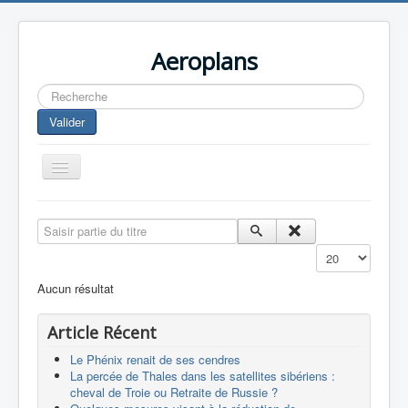
Aeroplans
Rechercher
Valider
Toggle
Navigation
Home
Saisir partie du titre
Aviation Commerciale
Affichage #
Aviation d'Affaire
Aucun résultat
Aviation Militaire
Article Récent
Europespace
Le Phénix renait de ses cendres
Drones
La percée de Thales dans les satellites sibériens :
cheval de Troie ou Retraite de Russie ?