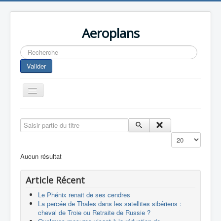
Aeroplans
Rechercher
Valider
Toggle
Navigation
Home
Saisir partie du titre
Aviation Commerciale
Affichage #
Aviation d'Affaire
Aucun résultat
Aviation Militaire
Article Récent
Europespace
Le Phénix renait de ses cendres
Drones
La percée de Thales dans les satellites sibériens :
cheval de Troie ou Retraite de Russie ?