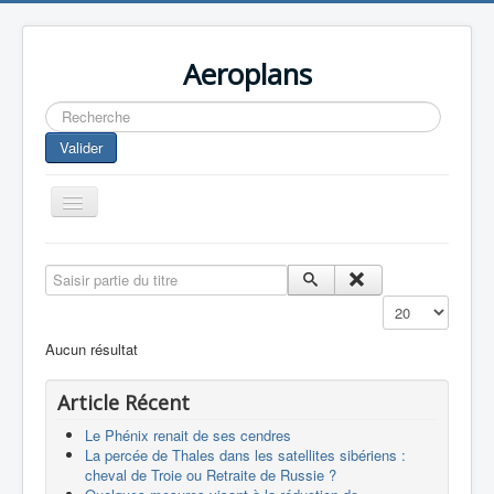
Aeroplans
Rechercher
Valider
Toggle
Navigation
Home
Saisir partie du titre
Aviation Commerciale
Affichage #
Aviation d'Affaire
Aucun résultat
Aviation Militaire
Article Récent
Europespace
Le Phénix renait de ses cendres
Drones
La percée de Thales dans les satellites sibériens :
cheval de Troie ou Retraite de Russie ?