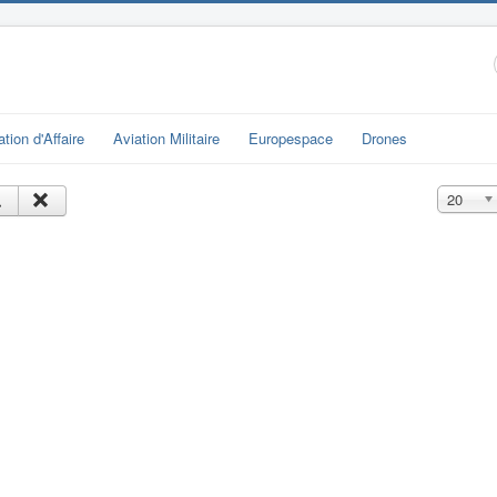
ation d'Affaire
Aviation Militaire
Europespace
Drones
Affichage
20