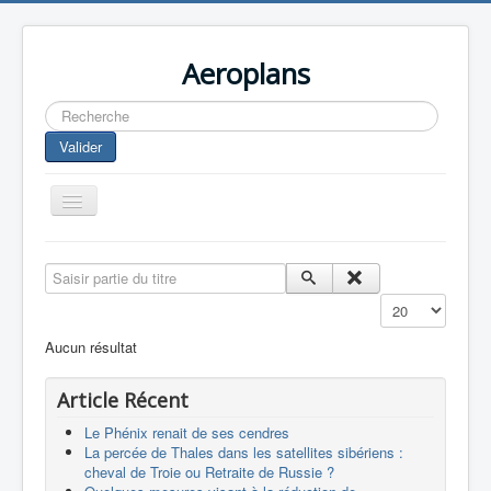
Aeroplans
Rechercher
Valider
Toggle
Navigation
Home
Saisir partie du titre
Aviation Commerciale
Affichage #
Aviation d'Affaire
Aucun résultat
Aviation Militaire
Article Récent
Europespace
Le Phénix renait de ses cendres
Drones
La percée de Thales dans les satellites sibériens :
cheval de Troie ou Retraite de Russie ?