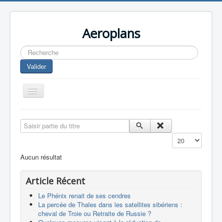
Aeroplans
Rechercher
Valider
Toggle
Navigation
Home
Saisir partie du titre
Aviation Commerciale
Affichage #
Aviation d'Affaire
Aucun résultat
Aviation Militaire
Article Récent
Europespace
Le Phénix renait de ses cendres
Drones
La percée de Thales dans les satellites sibériens :
cheval de Troie ou Retraite de Russie ?