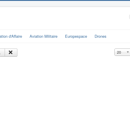
ation d'Affaire
Aviation Militaire
Europespace
Drones
Affichage
20