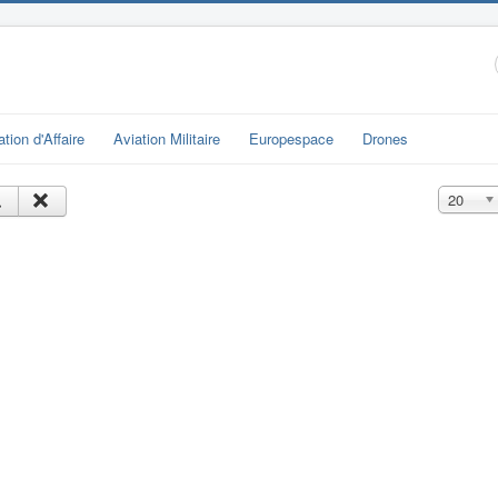
ation d'Affaire
Aviation Militaire
Europespace
Drones
Affichage
20