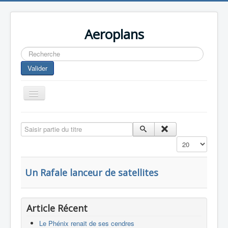
Aeroplans
Rechercher
Valider
Toggle
Navigation
Home
Saisir partie du titre
Aviation Commerciale
Affichage #
Aviation d'Affaire
Aviation Militaire
Un Rafale lanceur de satellites
Europespace
Drones
Article Récent
Le Phénix renait de ses cendres