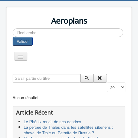
Aeroplans
Rechercher
Valider
Toggle
Navigation
Home
Saisir partie du titre
Aviation Commerciale
Affichage #
Aviation d'Affaire
Aucun résultat
Aviation Militaire
Article Récent
Europespace
Le Phénix renait de ses cendres
Drones
La percée de Thales dans les satellites sibériens :
cheval de Troie ou Retraite de Russie ?