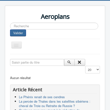
Aeroplans
Rechercher
Valider
Toggle
Navigation
Home
Saisir partie du titre
Aviation Commerciale
Affichage #
Aviation d'Affaire
Aucun résultat
Aviation Militaire
Article Récent
Europespace
Le Phénix renait de ses cendres
Drones
La percée de Thales dans les satellites sibériens :
cheval de Troie ou Retraite de Russie ?