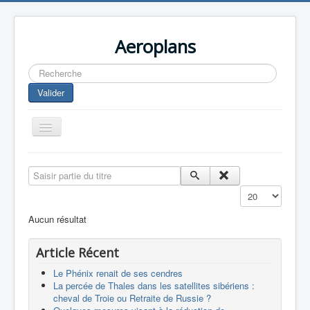
Aeroplans
Rechercher
Valider
Toggle
Navigation
Home
Saisir partie du titre
Aviation Commerciale
Affichage #
Aviation d'Affaire
Aucun résultat
Aviation Militaire
Article Récent
Europespace
Le Phénix renait de ses cendres
Drones
La percée de Thales dans les satellites sibériens :
cheval de Troie ou Retraite de Russie ?