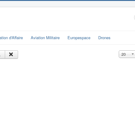
ation d'Affaire
Aviation Militaire
Europespace
Drones
Affichage
20