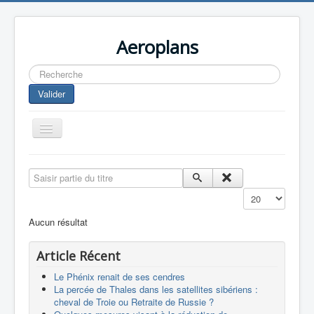
Aeroplans
Rechercher
Valider
Toggle
Navigation
Home
Saisir partie du titre
Aviation Commerciale
Affichage #
Aviation d'Affaire
Aucun résultat
Aviation Militaire
Article Récent
Europespace
Le Phénix renait de ses cendres
Drones
La percée de Thales dans les satellites sibériens :
cheval de Troie ou Retraite de Russie ?