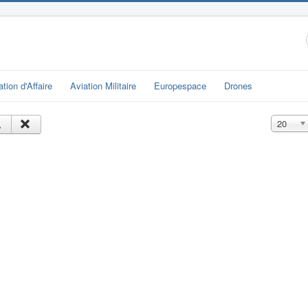
ation d'Affaire
Aviation Militaire
Europespace
Drones
Affichage
20