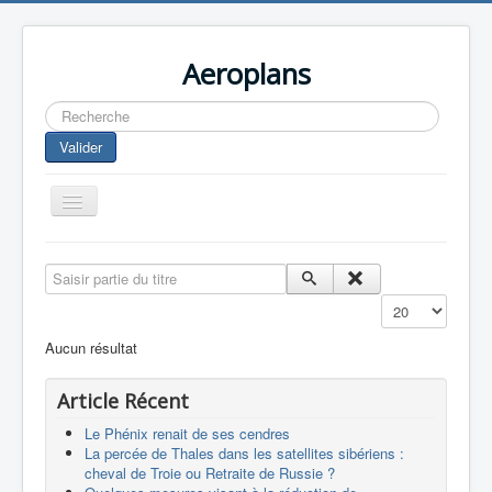
Aeroplans
Rechercher
Valider
Toggle
Navigation
Home
Saisir partie du titre
Aviation Commerciale
Affichage #
Aviation d'Affaire
Aucun résultat
Aviation Militaire
Article Récent
Europespace
Le Phénix renait de ses cendres
Drones
La percée de Thales dans les satellites sibériens :
cheval de Troie ou Retraite de Russie ?