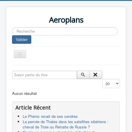
Aeroplans
Rechercher
Valider
Toggle
Navigation
Home
Saisir partie du titre
Aviation Commerciale
Affichage #
Aviation d'Affaire
Aucun résultat
Aviation Militaire
Article Récent
Europespace
Le Phénix renait de ses cendres
Drones
La percée de Thales dans les satellites sibériens :
cheval de Troie ou Retraite de Russie ?