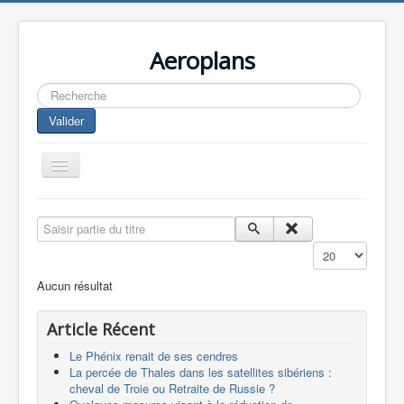
Aeroplans
Rechercher
Valider
Toggle
Navigation
Home
Saisir partie du titre
Aviation Commerciale
Affichage #
Aviation d'Affaire
Aucun résultat
Aviation Militaire
Article Récent
Europespace
Le Phénix renait de ses cendres
Drones
La percée de Thales dans les satellites sibériens :
cheval de Troie ou Retraite de Russie ?