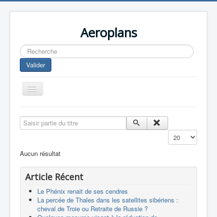
Aeroplans
Rechercher
Valider
Toggle
Navigation
Home
Saisir partie du titre
Aviation Commerciale
Affichage #
Aviation d'Affaire
Aucun résultat
Aviation Militaire
Article Récent
Europespace
Le Phénix renait de ses cendres
Drones
La percée de Thales dans les satellites sibériens :
cheval de Troie ou Retraite de Russie ?