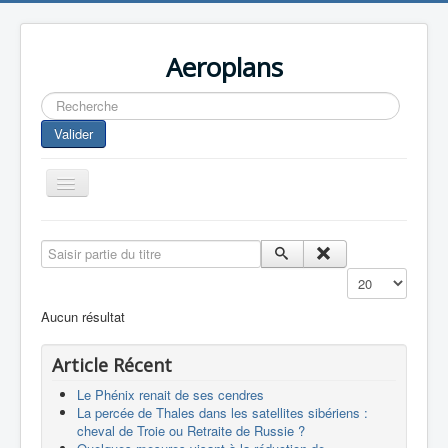
Aeroplans
Rechercher
Valider
Toggle
Navigation
Home
Saisir partie du titre
Aviation Commerciale
Affichage #
Aviation d'Affaire
Aucun résultat
Aviation Militaire
Article Récent
Europespace
Le Phénix renait de ses cendres
Drones
La percée de Thales dans les satellites sibériens :
cheval de Troie ou Retraite de Russie ?