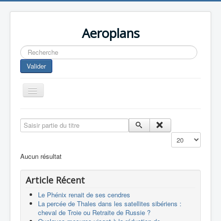
Aeroplans
Rechercher
Valider
Toggle
Navigation
Home
Saisir partie du titre
Aviation Commerciale
Affichage #
Aviation d'Affaire
Aucun résultat
Aviation Militaire
Article Récent
Europespace
Le Phénix renait de ses cendres
Drones
La percée de Thales dans les satellites sibériens :
cheval de Troie ou Retraite de Russie ?