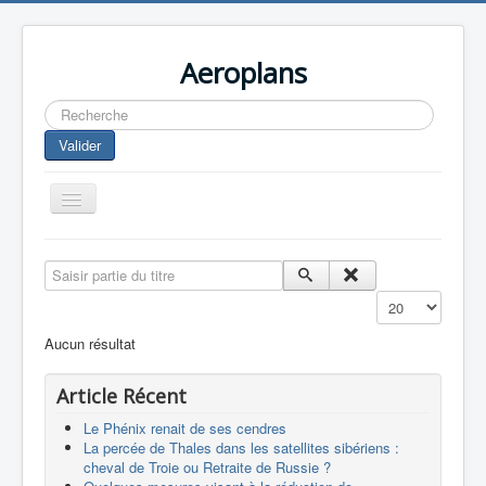
Aeroplans
Rechercher
Valider
Toggle
Navigation
Home
Saisir partie du titre
Aviation Commerciale
Affichage #
Aviation d'Affaire
Aucun résultat
Aviation Militaire
Article Récent
Europespace
Le Phénix renait de ses cendres
Drones
La percée de Thales dans les satellites sibériens :
cheval de Troie ou Retraite de Russie ?