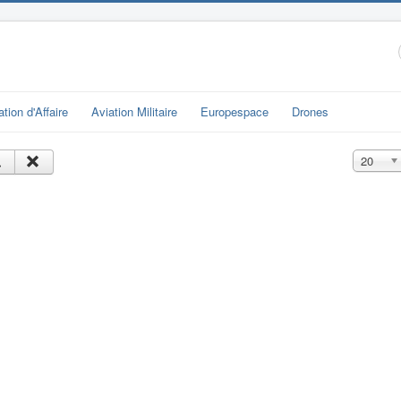
ation d'Affaire
Aviation Militaire
Europespace
Drones
Affichage
20