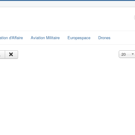
ation d'Affaire
Aviation Militaire
Europespace
Drones
Affichage
20