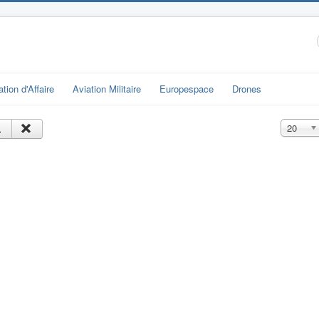
ation d'Affaire
Aviation Militaire
Europespace
Drones
Affichage
20