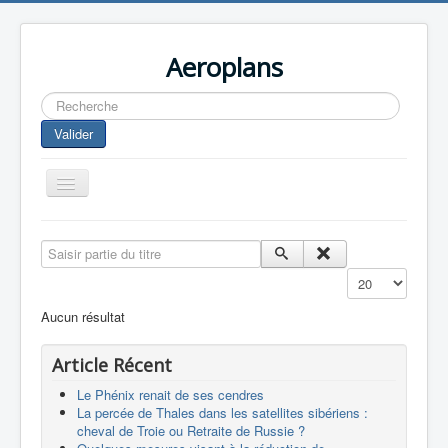
Aeroplans
Rechercher
Valider
Toggle
Navigation
Home
Saisir partie du titre
Aviation Commerciale
Affichage #
Aviation d'Affaire
Aucun résultat
Aviation Militaire
Article Récent
Europespace
Le Phénix renait de ses cendres
Drones
La percée de Thales dans les satellites sibériens :
cheval de Troie ou Retraite de Russie ?