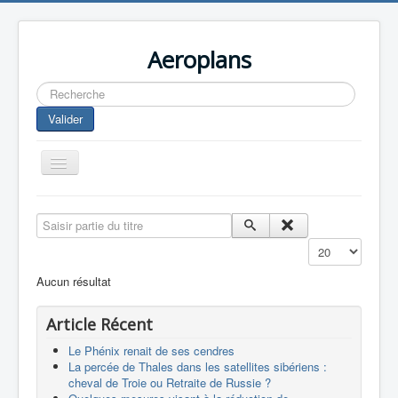
Aeroplans
Rechercher
Valider
Toggle
Navigation
Home
Saisir partie du titre
Aviation Commerciale
Affichage #
Aviation d'Affaire
Aucun résultat
Aviation Militaire
Article Récent
Europespace
Le Phénix renait de ses cendres
Drones
La percée de Thales dans les satellites sibériens :
cheval de Troie ou Retraite de Russie ?