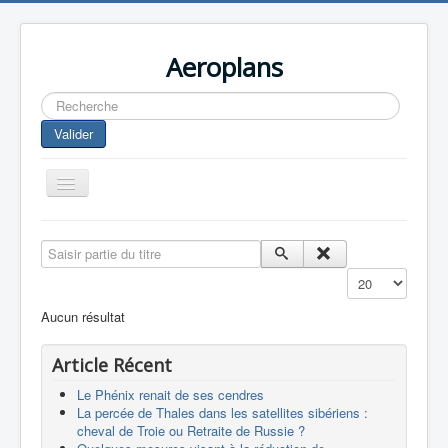
Aeroplans
Rechercher
Valider
Toggle
Navigation
Home
Saisir partie du titre
Aviation Commerciale
Affichage #
Aviation d'Affaire
Aucun résultat
Aviation Militaire
Article Récent
Europespace
Le Phénix renait de ses cendres
Drones
La percée de Thales dans les satellites sibériens :
cheval de Troie ou Retraite de Russie ?