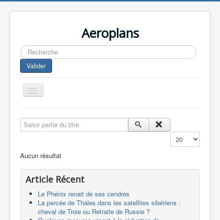
Aeroplans
Rechercher
Valider
Toggle
Navigation
Home
Saisir partie du titre
Aviation Commerciale
Affichage #
Aviation d'Affaire
Aucun résultat
Aviation Militaire
Article Récent
Europespace
Le Phénix renait de ses cendres
Drones
La percée de Thales dans les satellites sibériens :
cheval de Troie ou Retraite de Russie ?