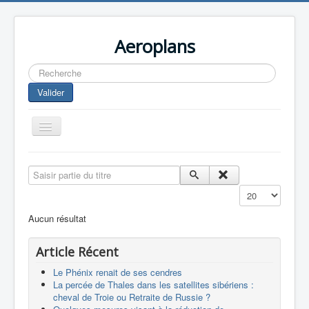
Aeroplans
Rechercher
Valider
Toggle
Navigation
Home
Saisir partie du titre
Aviation Commerciale
Affichage #
Aviation d'Affaire
Aucun résultat
Aviation Militaire
Article Récent
Europespace
Le Phénix renait de ses cendres
Drones
La percée de Thales dans les satellites sibériens :
cheval de Troie ou Retraite de Russie ?