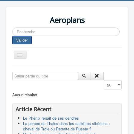
Aeroplans
Rechercher
Valider
Toggle
Navigation
Home
Saisir partie du titre
Aviation Commerciale
Affichage #
Aviation d'Affaire
Aucun résultat
Aviation Militaire
Article Récent
Europespace
Le Phénix renait de ses cendres
Drones
La percée de Thales dans les satellites sibériens :
cheval de Troie ou Retraite de Russie ?