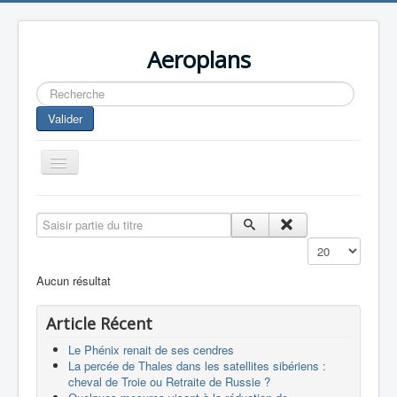
Aeroplans
Rechercher
Valider
Toggle
Navigation
Home
Saisir partie du titre
Aviation Commerciale
Affichage #
Aviation d'Affaire
Aucun résultat
Aviation Militaire
Article Récent
Europespace
Le Phénix renait de ses cendres
Drones
La percée de Thales dans les satellites sibériens :
cheval de Troie ou Retraite de Russie ?