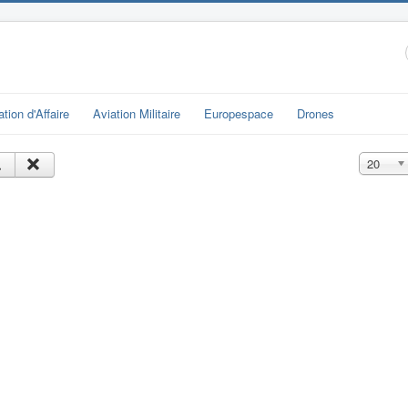
ation d'Affaire
Aviation Militaire
Europespace
Drones
Affichage
20