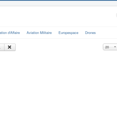
ation d'Affaire
Aviation Militaire
Europespace
Drones
Affichage
20