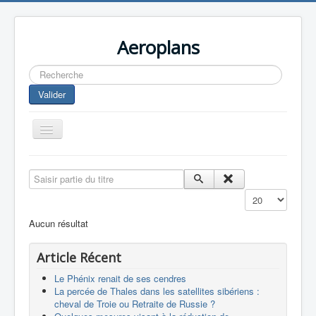
Aeroplans
Rechercher
Valider
Toggle
Navigation
Home
Saisir partie du titre
Aviation Commerciale
Affichage #
Aviation d'Affaire
Aucun résultat
Aviation Militaire
Article Récent
Europespace
Le Phénix renait de ses cendres
Drones
La percée de Thales dans les satellites sibériens :
cheval de Troie ou Retraite de Russie ?