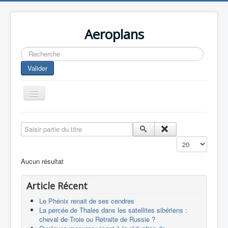
Aeroplans
Rechercher
Valider
Toggle
Navigation
Home
Saisir partie du titre
Aviation Commerciale
Affichage #
Aviation d'Affaire
Aucun résultat
Aviation Militaire
Article Récent
Europespace
Le Phénix renait de ses cendres
Drones
La percée de Thales dans les satellites sibériens :
cheval de Troie ou Retraite de Russie ?