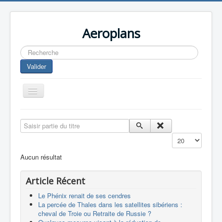
Aeroplans
Rechercher
Valider
Toggle
Navigation
Home
Saisir partie du titre
Aviation Commerciale
Affichage #
Aviation d'Affaire
Aucun résultat
Aviation Militaire
Article Récent
Europespace
Le Phénix renait de ses cendres
Drones
La percée de Thales dans les satellites sibériens :
cheval de Troie ou Retraite de Russie ?