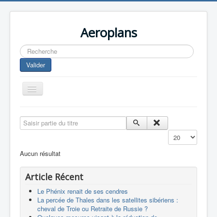
Aeroplans
Rechercher
Valider
Toggle
Navigation
Home
Saisir partie du titre
Aviation Commerciale
Affichage #
Aviation d'Affaire
Aucun résultat
Aviation Militaire
Article Récent
Europespace
Le Phénix renait de ses cendres
Drones
La percée de Thales dans les satellites sibériens :
cheval de Troie ou Retraite de Russie ?