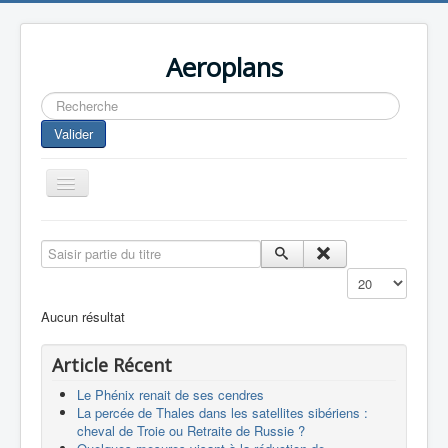
Aeroplans
Rechercher
Valider
Toggle
Navigation
Home
Saisir partie du titre
Aviation Commerciale
Affichage #
Aviation d'Affaire
Aucun résultat
Aviation Militaire
Article Récent
Europespace
Le Phénix renait de ses cendres
Drones
La percée de Thales dans les satellites sibériens :
cheval de Troie ou Retraite de Russie ?