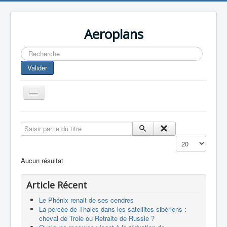
Aeroplans
Rechercher
Valider
Toggle
Navigation
Home
Saisir partie du titre
Aviation Commerciale
Affichage #
Aviation d'Affaire
Aucun résultat
Aviation Militaire
Article Récent
Europespace
Le Phénix renait de ses cendres
Drones
La percée de Thales dans les satellites sibériens :
cheval de Troie ou Retraite de Russie ?