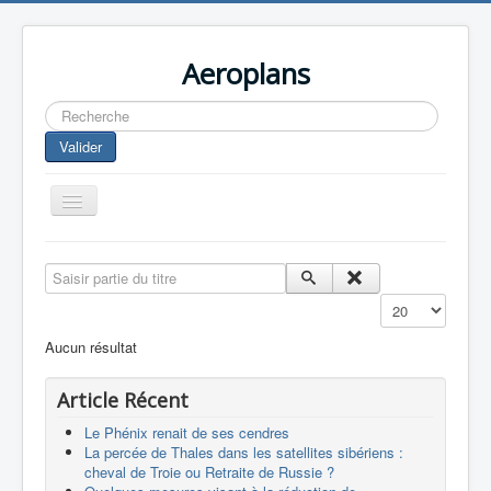
Aeroplans
Rechercher
Valider
Toggle
Navigation
Home
Saisir partie du titre
Aviation Commerciale
Affichage #
Aviation d'Affaire
Aucun résultat
Aviation Militaire
Article Récent
Europespace
Le Phénix renait de ses cendres
Drones
La percée de Thales dans les satellites sibériens :
cheval de Troie ou Retraite de Russie ?