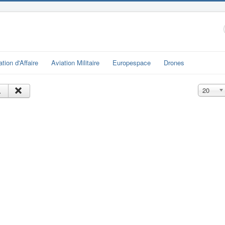
ation d'Affaire
Aviation Militaire
Europespace
Drones
Affichage
20