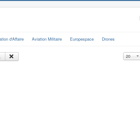
ation d'Affaire
Aviation Militaire
Europespace
Drones
Affichage
20