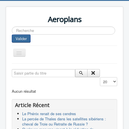
Aeroplans
Rechercher
Valider
Toggle
Navigation
Home
Saisir partie du titre
Aviation Commerciale
Affichage #
Aviation d'Affaire
Aucun résultat
Aviation Militaire
Article Récent
Europespace
Le Phénix renait de ses cendres
Drones
La percée de Thales dans les satellites sibériens :
cheval de Troie ou Retraite de Russie ?